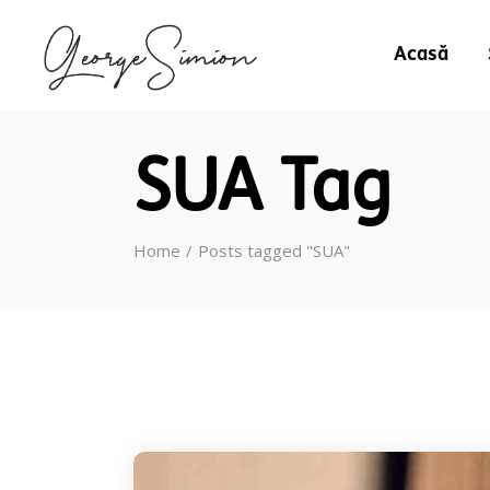
Acasă
SUA Tag
Home
Posts tagged "SUA"