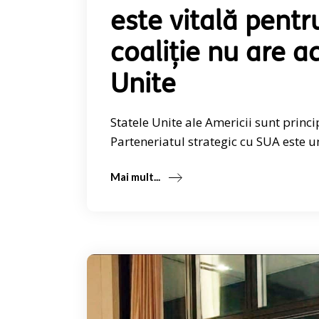
este vitală pent
coaliție nu are a
Unite
Statele Unite ale Americii sunt princi
Parteneriatul strategic cu SUA este un
Mai mult...