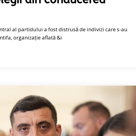
olegii din conducerea
tral al partidului a fost distrusă de indivizi care s-au
tifa, organizație aflată &i