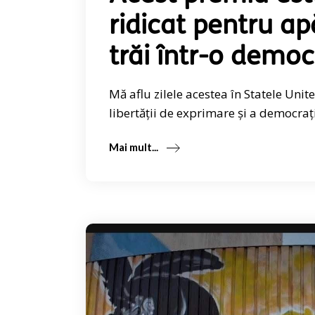
ridicat pentru ap
trăi într-o democ
Mă aflu zilele acestea în Statele Un
libertății de exprimare și a democrați
Mai mult...