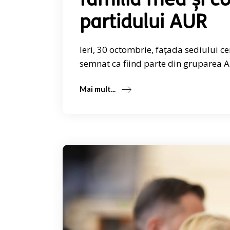
familia mea și c
partidului AUR
Ieri, 30 octombrie, fațada sediului cen
semnat ca fiind parte din gruparea An
Mai mult...