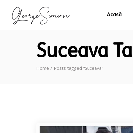
Acasă
Suceava T
Home
Posts tagged "Suceava"