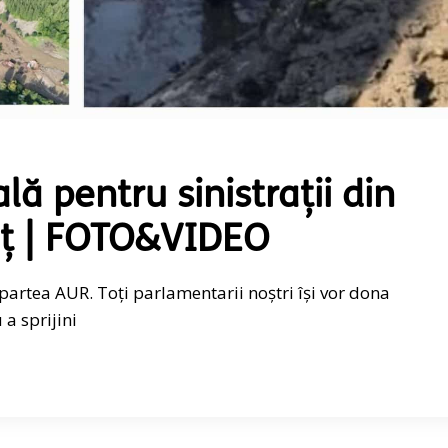
lă pentru sinistrații din
ț | FOTO&VIDEO
artea AUR. Toți parlamentarii noștri își vor dona
a sprijini