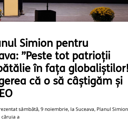
nul Simion pentru
a: ”Peste tot patrioții
tălie în fața globaliștilor
erea că o să câștigăm și
DEO
rezentat sâmbătă, 9 noiembrie, la Suceava, Planul Simion
 căruia a