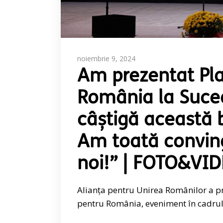
noiembrie 9, 2024
Am prezentat Pla
România la Suceav
câștigă această bă
Am toată conving
noi!” | FOTO&VI
Alianța pentru Unirea Românilor a p
pentru România, eveniment în cadrul