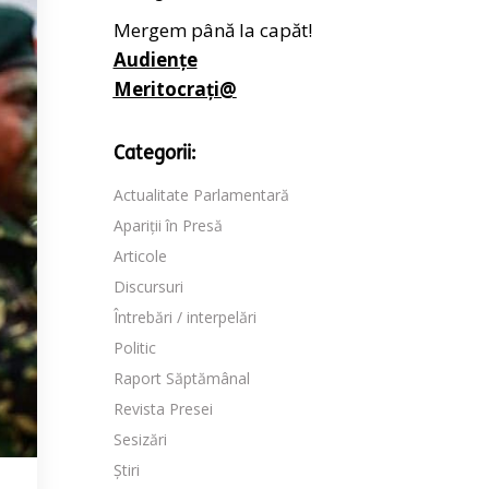
Mergem până la capăt!
Audiențe
Meritocrați@
Categorii:
Actualitate Parlamentară
Apariții în Presă
Articole
Discursuri
Întrebări / interpelări
Politic
Raport Săptămânal
Revista Presei
Sesizări
Știri