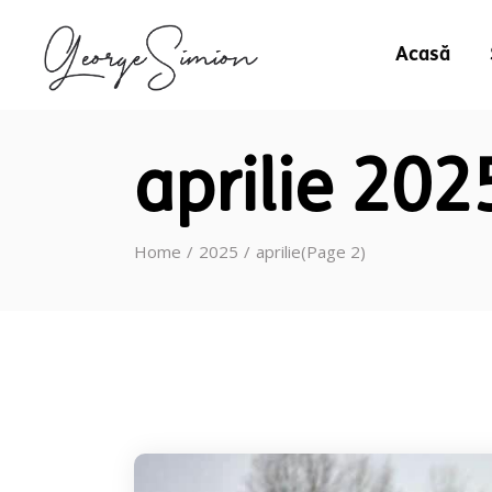
Acasă
aprilie 202
Home
2025
aprilie
(Page 2)