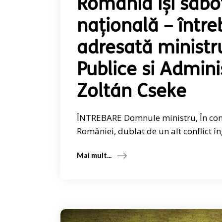
România își sabo
națională – într
adresată ministru
Publice si Admini
Zoltán Cseke
ÎNTREBARE Domnule ministru, În conte
României, dublat de un alt conflict în
Mai mult...