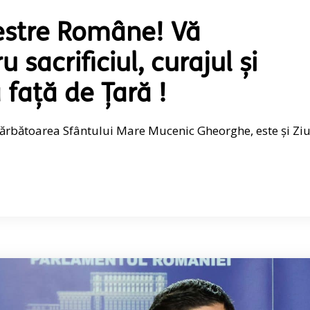
restre Române! Vă
sacrificiul, curajul și
față de Țară !
 sărbătoarea Sfântului Mare Mucenic Gheorghe, este și Zi