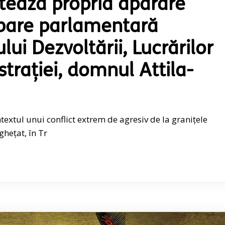
tează propria apărare
ebare parlamentară
lui Dezvoltării, Lucrărilor
strației, domnul Attila-
xtul unui conflict extrem de agresiv de la granițele
ghețat, în Tr