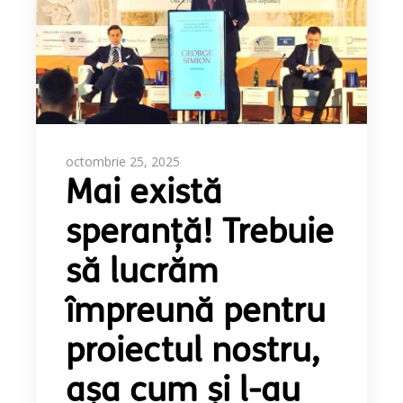
octombrie 25, 2025
Mai există
speranță! Trebuie
să lucrăm
împreună pentru
proiectul nostru,
așa cum și l-au