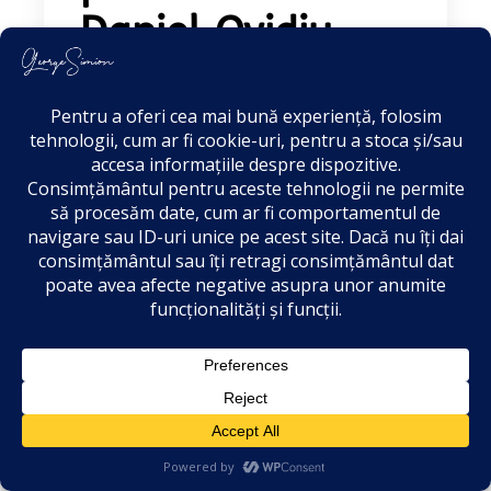
Daniel-Ovidiu
David, ministrul
Educației și
Cercetării
Domnule ministru, România și-a
asumat în fața Uniunii Europene, prin
Planul Național de Redresare și
Reziliență, echiparea a 5.200 de labo
Mai mult...