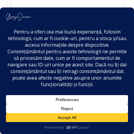
Stimate domnule ministru, Țara
noastră traversează o perioadă dificilă
în sectorul energetic, caracterizată prin
prețuri ale energiei elect
Mai mult...