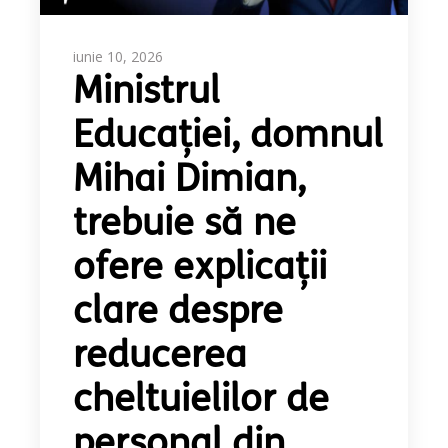
iunie 10, 2026
Ministrul
Educației, domnul
Mihai Dimian,
trebuie să ne
ofere explicații
clare despre
reducerea
cheltuielilor de
personal din