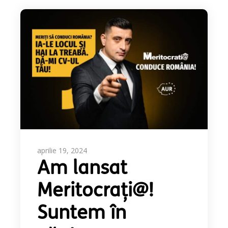
aprilie 19, 2024
Am lansat
Meritocrați@!
Suntem în