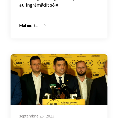
au îngrămădit s&#
Mai mult...
septembrie 26, 2023