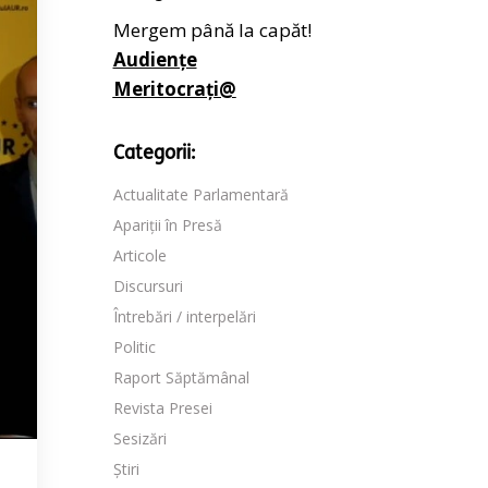
Mergem până la capăt!
Audiențe
Meritocrați@
Categorii:
Actualitate Parlamentară
Apariții în Presă
Articole
Discursuri
Întrebări / interpelări
Politic
Raport Săptămânal
Revista Presei
Sesizări
Știri