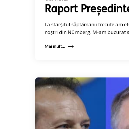
Raport Președint
La sfârșitul săptămânii trecute am e
noștri din Nürnberg. M-am bucurat să
Mai mult...