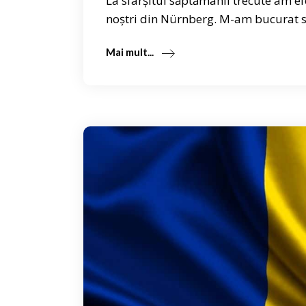
La sfârșitul săptămânii trecute am e
noștri din Nürnberg. M-am bucurat să
Mai mult...