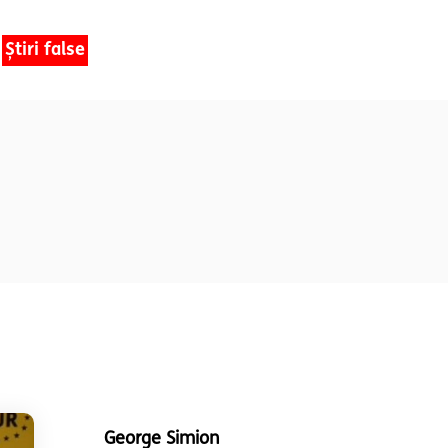
Știri false
George Simion