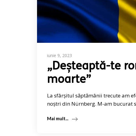
iunie 9, 2023
„Deșteaptă-te ro
moarte”
La sfârșitul săptămânii trecute am e
noștri din Nürnberg. M-am bucurat să
Mai mult...