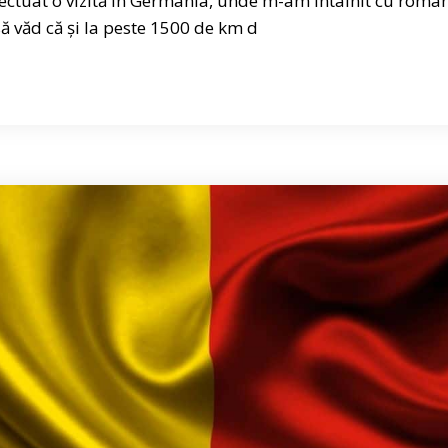
fectuat o vizită în Germania, unde m-am întâlnit cu român
 văd că și la peste 1500 de km d