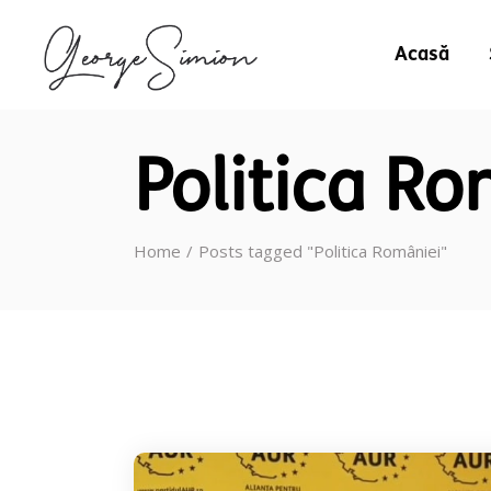
Acasă
Politica Ro
Home
Posts tagged "Politica României"