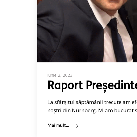
iunie 2, 2023
Raport Președint
La sfârșitul săptămânii trecute am e
noștri din Nürnberg. M-am bucurat să
Mai mult...