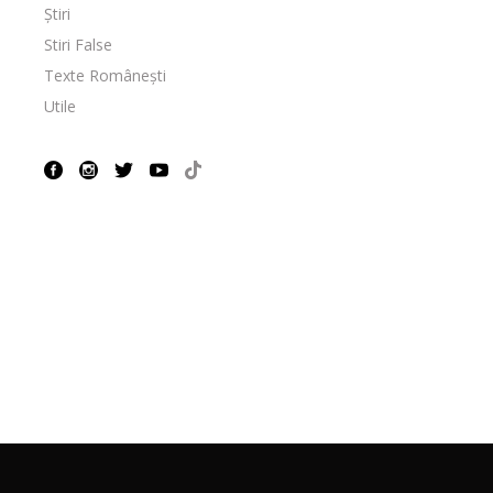
Știri
Stiri False
Texte Românești
Utile