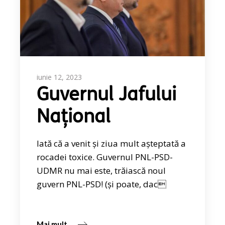
iunie 12, 2023
Guvernul Jafului
Național
Iată că a venit și ziua mult așteptată a
rocadei toxice. Guvernul PNL-PSD-
UDMR nu mai este, trăiască noul
guvern PNL-PSD! (și poate, dac
Mai mult...