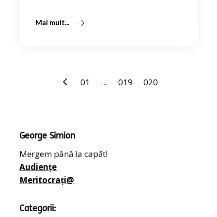
Mai mult...
Paginație
01
…
019
020
articole
George Simion
Mergem până la capăt!
Audiențe
Meritocrați@
Categorii: