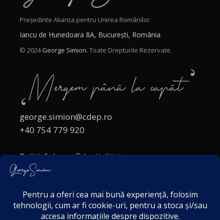
Președinte Alianța pentru Unirea Românilor.
Iancu de Hunedoara 8A, București, România
© 2024
George Simion.
Toate Drepturile Rezervate.
george.simion@cdep.ro
+40 754 779 920
Politică de confidențialitate
Politica cookies
Termeni și Condiții
Acordul de markting
Disclaimer