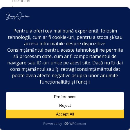
Discursuri
Întrebări / interpelări
Politic
Raport Săptămânal
Revista Presei
Sesizări
Știri
Stiri False
Texte Românești
Utile