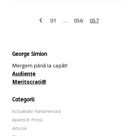
Paginație
01
…
056
057
articole
George Simion
Mergem până la capăt!
Audiențe
Meritocrați@
Categorii:
Actualitate Parlamentară
Apariții în Presă
Articole